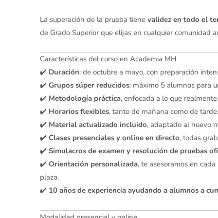
La superación de la prueba tiene
validez en todo el te
de Grado Superior que elijas en cualquier comunidad 
Características del curso en Academia MH
✔️
Duración
: de octubre a mayo, con preparación inte
✔️
Grupos súper reducidos
: máximo 5 alumnos para u
✔️
Metodología práctica
, enfocada a lo que realmente
✔️
Horarios flexibles
, tanto de mañana como de tarde
✔️
Material actualizado incluido
, adaptado al nuevo 
✔️
Clases presenciales y online en directo
, todas gra
✔️
Simulacros de examen y resolución de pruebas ofi
✔️
Orientación personalizada
, te asesoramos en cada p
plaza.
✔️
10 años de experiencia ayudando a alumnos a cum
Modalidad presencial y online